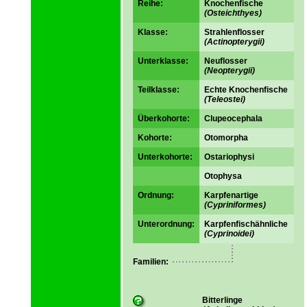
Reihe:
Knochenfische
(Osteichthyes)
Klasse:
Strahlenflosser
(Actinopterygii)
Unterklasse:
Neuflosser
(Neopterygii)
Teilklasse:
Echte Knochenfische
(Teleostei)
Überkohorte:
Clupeocephala
Kohorte:
Otomorpha
Unterkohorte:
Ostariophysi
Otophysa
Ordnung:
Karpfenartige
(Cypriniformes)
Unterordnung:
Karpfenfischähnliche
(Cyprinoidei)
Familien:
Bitterlinge