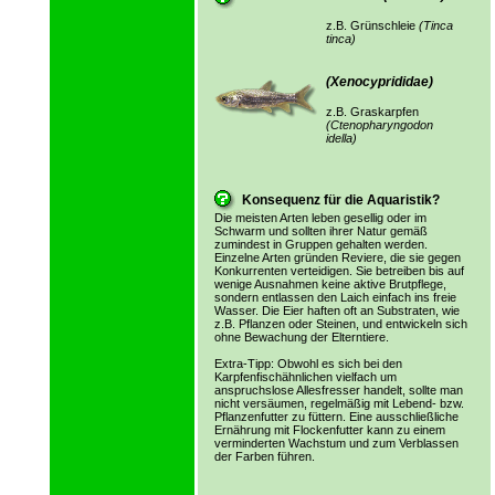
z.B. Grünschleie
(Tinca
tinca)
(Xenocyprididae)
z.B. Graskarpfen
(Ctenopharyngodon
idella)
Konsequenz für die Aquaristik?
Die meisten Arten leben gesellig oder im
Schwarm und sollten ihrer Natur gemäß
zumindest in Gruppen gehalten werden.
Einzelne Arten gründen Reviere, die sie gegen
Konkurrenten verteidigen. Sie betreiben bis auf
wenige Ausnahmen keine aktive Brutpflege,
sondern entlassen den Laich einfach ins freie
Wasser. Die Eier haften oft an Substraten, wie
z.B. Pflanzen oder Steinen, und entwickeln sich
ohne Bewachung der Elterntiere.
Extra-Tipp: Obwohl es sich bei den
Karpfenfischähnlichen vielfach um
anspruchslose Allesfresser handelt, sollte man
nicht versäumen, regelmäßig mit Lebend- bzw.
Pflanzenfutter zu füttern. Eine ausschließliche
Ernährung mit Flockenfutter kann zu einem
verminderten Wachstum und zum Verblassen
der Farben führen.