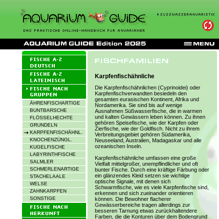
Karpfenfischähnliche
Die Karpfenfischähnlichen (Cyprinoidei) oder
Karpfenfischverwandten besiedeln den
gesamten eurasischen Kontinent, Afrika und
ÄHRENFISCHARTIGE
Nordamerika. Sie sind bis auf wenige
BUNTBARSCHE
Ausnahmen Süßwasserfische, die in warmen
und kalten Gewässern leben können. Zu ihnen
FLÖSSELHECHTE
gehören Speisefische, wie der Karpfen oder
GRUNDELN
Zierfische, wie der Goldfisch. Nicht zu ihrem
KARPFENFISCHÄHNL.
Verbreitungsgebiet gehören Südamerika,
KNOCHENZÜNGL.
Neuseeland, Australien, Madagaskar und alle
ozeanischen Inseln.
KUGELFISCHE
LABYRINTHFISCHE
Karpfenfischähnliche umfassen eine große
SALMLER
Vielfalt mittelgroßer, unempflindlicher und oft
SCHMERLENARTIGE
bunter Fische. Durch eine kräftige Färbung oder
ein glänzendes Kleid setzen sie wichtige
STACHELAALE
optische Signale, mit denen sich
WELSE
Schwarmfische, wie es viele Karpfenfische sind,
ZAHNKARPFEN
erkennen und sich zueinander orientieren
SONSTIGE
können. Die Bewohner flacherer
Gewässerbereiche tragen allerdings zur
besseren Tarnung etwas zurückhaltendere
Farben, die die Konturen über dem Bodengrund