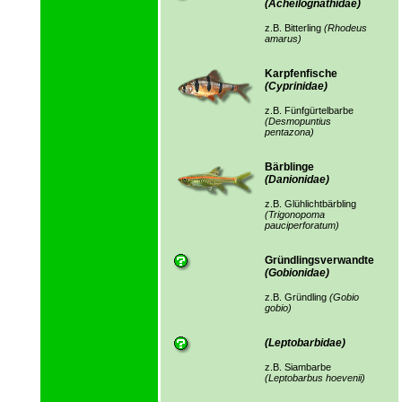
(Acheilognathidae)
z.B. Bitterling
(Rhodeus
amarus)
Karpfenfische
(Cyprinidae)
z.B. Fünfgürtelbarbe
(Desmopuntius
pentazona)
Bärblinge
(Danionidae)
z.B. Glühlichtbärbling
(Trigonopoma
pauciperforatum)
Gründlingsverwandte
(Gobionidae)
z.B. Gründling
(Gobio
gobio)
(Leptobarbidae)
z.B. Siambarbe
(Leptobarbus hoevenii)