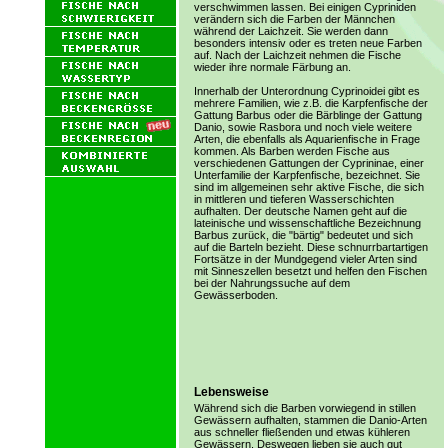
verschwimmen lassen. Bei einigen Cypriniden
verändern sich die Farben der Männchen
während der Laichzeit. Sie werden dann
besonders intensiv oder es treten neue Farben
auf. Nach der Laichzeit nehmen die Fische
wieder ihre normale Färbung an.
Innerhalb der Unterordnung Cyprinoidei gibt es
mehrere Familien, wie z.B. die Karpfenfische der
Gattung Barbus oder die Bärblinge der Gattung
Danio, sowie Rasbora und noch viele weitere
Arten, die ebenfalls als Aquarienfische in Frage
kommen. Als Barben werden Fische aus
verschiedenen Gattungen der Cyprininae, einer
Unterfamilie der Karpfenfische, bezeichnet. Sie
sind im allgemeinen sehr aktive Fische, die sich
in mittleren und tieferen Wasserschichten
aufhalten. Der deutsche Namen geht auf die
lateinische und wissenschaftliche Bezeichnung
Barbus zurück, die "bärtig" bedeutet und sich
auf die Barteln bezieht. Diese schnurrbartartigen
Fortsätze in der Mundgegend vieler Arten sind
mit Sinneszellen besetzt und helfen den Fischen
bei der Nahrungssuche auf dem
Gewässerboden.
Lebensweise
Während sich die Barben vorwiegend in stillen
Gewässern aufhalten, stammen die Danio-Arten
aus schneller fließenden und etwas kühleren
Gewässern. Deswegen lieben sie auch gut