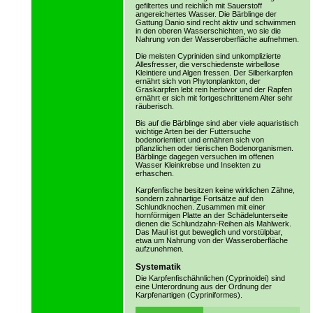
gefiltertes und reichlich mit Sauerstoff
angereichertes Wasser. Die Bärblinge der
Gattung Danio sind recht aktiv und schwimmen
in den oberen Wasserschichten, wo sie die
Nahrung von der Wasseroberfläche aufnehmen.
Die meisten Cypriniden sind unkomplizierte
Allesfresser, die verschiedenste wirbellose
Kleintiere und Algen fressen. Der Silberkarpfen
ernährt sich von Phytonplankton, der
Graskarpfen lebt rein herbivor und der Rapfen
ernährt er sich mit fortgeschrittenem Alter sehr
räuberisch.
Bis auf die Bärblinge sind aber viele aquaristisch
wichtige Arten bei der Futtersuche
bodenorientiert und ernähren sich von
pflanzlichen oder tierischen Bodenorganismen.
Bärblinge dagegen versuchen im offenen
Wasser Kleinkrebse und Insekten zu
erhaschen.
Karpfenfische besitzen keine wirklichen Zähne,
sondern zahnartige Fortsätze auf den
Schlundknochen. Zusammen mit einer
hornförmigen Platte an der Schädelunterseite
dienen die Schlundzahn-Reihen als Mahlwerk.
Das Maul ist gut beweglich und vorstülpbar,
etwa um Nahrung von der Wasseroberfläche
aufzunehmen.
Systematik
Die Karpfenfischähnlichen (Cyprinoidei) sind
eine Unterordnung aus der Ordnung der
Karpfenartigen (Cypriniformes).