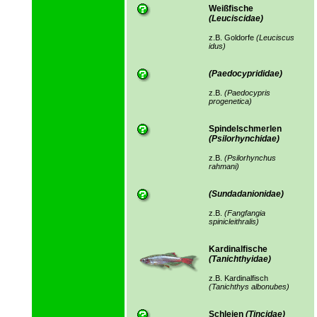
Weißfische
(Leuciscidae)
z.B. Goldorfe
(Leuciscus
idus)
(Paedocyprididae)
z.B.
(Paedocypris
progenetica)
Spindelschmerlen
(Psilorhynchidae)
z.B.
(Psilorhynchus
rahmani)
(Sundadanionidae)
z.B.
(Fangfangia
spinicleithralis)
Kardinalfische
(Tanichthyidae)
z.B. Kardinalfisch
(Tanichthys albonubes)
Schleien
(Tincidae)