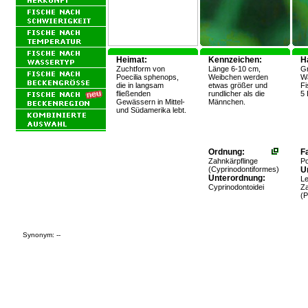
Heimat:
Kennzeichen:
H
Zuchtform von
Länge 6-10 cm,
Gr
Poecilia sphenops,
Weibchen werden
Wä
die in langsam
etwas größer und
Fi
fließenden
rundlicher als die
5 
Gewässern in Mittel-
Männchen.
und Südamerika lebt.
Ordnung:
Fa
Zahnkärpflinge
Po
(Cyprinodontiformes)
Un
Unterordnung:
L
Cyprinodontoidei
Za
(P
Synonym: --