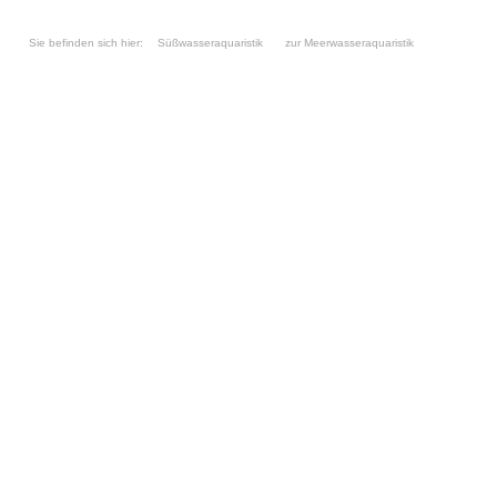
Sie befinden sich hier:
Süßwasseraquaristik
zur Meerwasseraquaristik