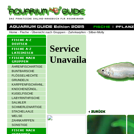
Home
-
Fische
-
Übersicht nach Gruppen
-
Zahnkarpfen
- Silber-Molly
ÄHRENFISCHARTIGE
BUNTBARSCHE
FLÖSSELHECHTE
GRUNDELN
KARPFENFISCHÄHNL.
KNOCHENZÜNGL.
KUGELFISCHE
LABYRINTHFISCHE
SALMLER
SCHMERLENARTIGE
STACHELAALE
WELSE
ZAHNKARPFEN
SONSTIGE