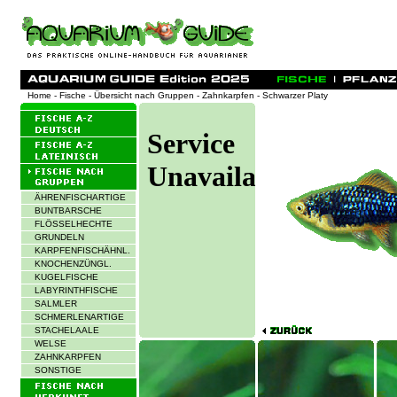
Home
-
Fische
-
Übersicht nach Gruppen
-
Zahnkarpfen
- Schwarzer Platy
ÄHRENFISCHARTIGE
BUNTBARSCHE
FLÖSSELHECHTE
GRUNDELN
KARPFENFISCHÄHNL.
KNOCHENZÜNGL.
KUGELFISCHE
LABYRINTHFISCHE
SALMLER
SCHMERLENARTIGE
STACHELAALE
WELSE
ZAHNKARPFEN
SONSTIGE