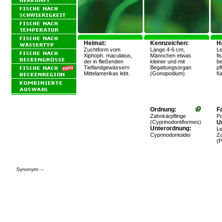
Heimat:
Kennzeichen:
H
Zuchtform vom
Länge 4-6 cm,
Le
Xiphoph. maculatus,
Männchen etwas
fi
der in fließenden
kleiner und mit
be
Tieflandgewässern
Begattungsorgan
pf
Mittelamerikas lebt.
(Gonopodium).
fü
Ordnung:
Fa
Zahnkärpflinge
Po
(Cyprinodontiformes)
Un
Unterordnung:
L
Cyprinodontoidei
Za
(P
Synonym: --