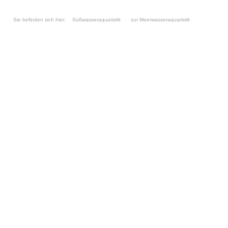
Sie befinden sich hier:
Süßwasseraquaristik
zur Meerwasseraquaristik