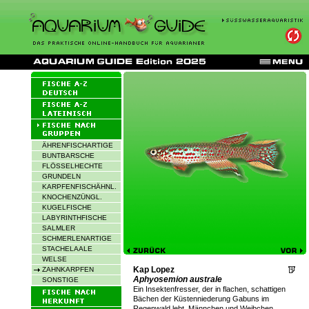
ÄHRENFISCHARTIGE
BUNTBARSCHE
FLÖSSELHECHTE
GRUNDELN
KARPFENFISCHÄHNL.
KNOCHENZÜNGL.
KUGELFISCHE
LABYRINTHFISCHE
SALMLER
SCHMERLENARTIGE
STACHELAALE
WELSE
Kap Lopez
ZAHNKARPFEN
Aphyosemion australe
SONSTIGE
Ein Insektenfresser, der in flachen, schattigen
Bächen der Küstenniederung Gabuns im
Regenwald lebt. Männchen und Weibchen