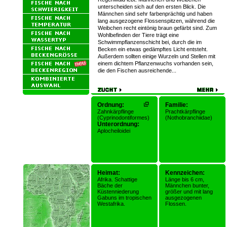
unterscheiden sich auf den ersten Blick. Die
Männchen sind sehr farbenprächtig und haben
lang ausgezogene Flossenspitzen, während die
Weibchen recht eintönig braun gefärbt sind. Zum
Wohlbefinden der Tiere trägt eine
Schwimmpflanzenschicht bei, durch die im
Becken ein etwas gedämpftes Licht entsteht.
Außerdem sollten einige Wurzeln und Stellen mit
einem dichtem Pflanzenwuchs vorhanden sein,
die den Fischen ausreichende...
Ordnung:
Familie:
Zahnkärpflinge
Prachtkärpflinge
(Cyprinodontiformes)
(Nothobranchiidae)
Unterordnung:
Aplocheiloidei
Heimat:
Kennzeichen:
Afrika. Schattige
Länge bis 6 cm,
Bäche der
Männchen bunter,
Küstenniederung
größer und mit lang
Gabuns im tropischen
ausgezogenen
Westafrika.
Flossen.