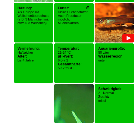
Haltung:
Futter:
Als Gruppe mit
Kleines Lebendfutter.
Weibchenüberschuss
Auch Frostfutter
(z.B. 3 Männchen mit
möglich.
etwa 6-8 Weibchen).
Mückenlarven.
Vermehrung:
Temperatur:
Aquariengröße:
Haftlaicher
21-24 °C
50 Liter
Alter:
pH-Wert:
Wasserregion:
bis 4 Jahre
6,0-7,2
unten
Gesamthärte:
5-12 °dGH
Schwierigkeit:
2 - Normal
Zucht:
mittel