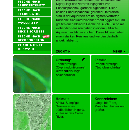
Niger) liegt das Verbreitungsgebiet von
Fundulopanchax gardneri nigerianus. Diese
beiden Fundulopanchax-gardneri-Unterarten
sind in der Aquaristik am häufigsten vertreten.
Killifische sind untereinander recht aggressiv und
greifen auch kleinere Fische an. Auch Fische mit
wehenden Flossen haben in einem Killifisch-
Aquarium nichts zu suchen. Diese Flossen üben
einen starken Reiz aus und werden deshalb
angeknabbert...
Ordnung:
Familie:
Zahnkärpflinge
Prachtkärpflinge
(Cyprinodontiformes)
(Nothobranchiidae)
Unterordnung:
Aplocheiloidei
Heimat:
Kennzeichen:
Afrika. Sumpfige
Länge bis 7 cm,
Gewässer im
Männchen bunter und
südöstlichen Nigeria.
größer.
Zuflüsse des Cross
River.