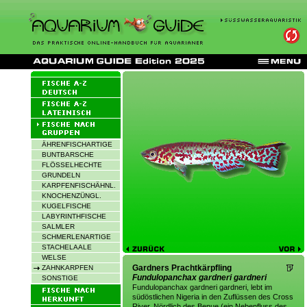
ÄHRENFISCHARTIGE
BUNTBARSCHE
FLÖSSELHECHTE
GRUNDELN
KARPFENFISCHÄHNL.
KNOCHENZÜNGL.
KUGELFISCHE
LABYRINTHFISCHE
SALMLER
SCHMERLENARTIGE
STACHELAALE
WELSE
Gardners Prachtkärpfling
ZAHNKARPFEN
Fundulopanchax gardneri gardneri
SONSTIGE
Fundulopanchax gardneri gardneri, lebt im
südöstlichen Nigeria in den Zuflüssen des Cross
River. Nördlich des Benue (ein Nebenfluss des