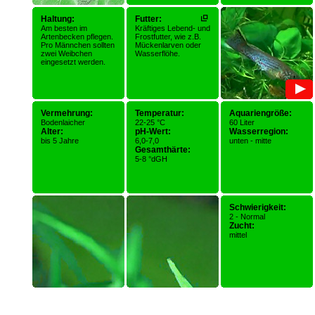
Haltung:
Futter:
Am besten im
Kräftiges Lebend- und
Artenbecken pflegen.
Frostfutter, wie z.B.
Pro Männchen sollten
Mückenlarven oder
zwei Weibchen
Wasserflöhe.
eingesetzt werden.
Vermehrung:
Temperatur:
Aquariengröße:
Bodenlaicher
22-25 °C
60 Liter
Alter:
pH-Wert:
Wasserregion:
bis 5 Jahre
6,0-7,0
unten - mitte
Gesamthärte:
5-8 °dGH
Schwierigkeit:
2 - Normal
Zucht:
mittel