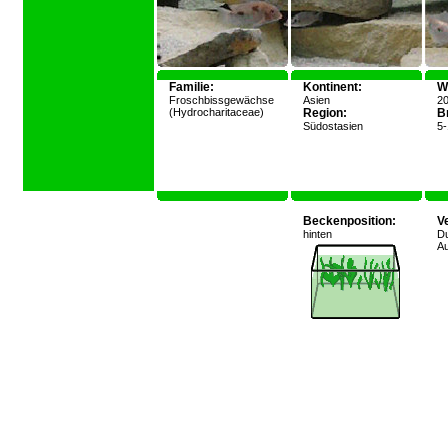
Familie:
Kontinent:
W
Froschbissgewächse
Asien
20
(Hydrocharitaceae)
Region:
Br
Südostasien
5-
Beckenposition:
V
hinten
D
Au