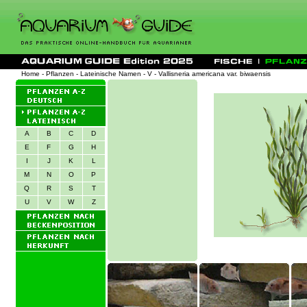
Home
-
Pflanzen
-
Lateinische Namen
-
V
- Vallisneria americana var. biwaensis
A
B
C
D
E
F
G
H
I
J
K
L
M
N
O
P
Q
R
S
T
U
V
W
Z