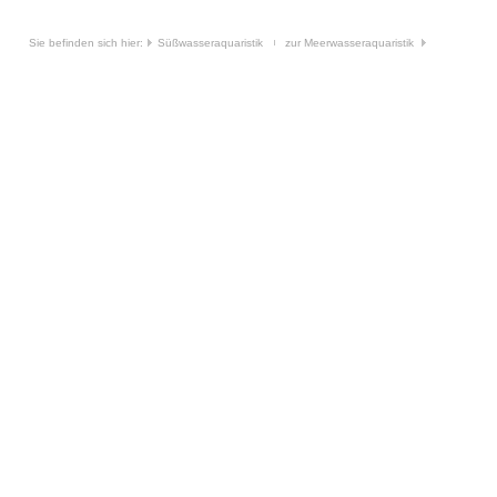
Sie befinden sich hier:
Süßwasseraquaristik
zur Meerwasseraquaristik