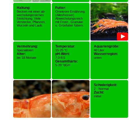
Haltung:
Futter:
Becken mit einer ab-
Omnivore Ernährung.
wechslungsreichen
(Allesfresser).
Einrichtung. Viele
Abwechslungsreich
Verstecke, Pflanzen,
mit Frost-, Granulat-
Wurzeln und Laub.
u. Grünfutter füttern.
Vermehrung:
Temperatur:
Aquariengröße:
Spezialisiert
15-25 °C
40 Liter
Alter:
pH-Wert:
Wasserregion:
bis 18 Monate
7,0-8,5
unten
Gesamthärte:
5-20 °dGH
Schwierigkeit:
2 - Normal
Zucht:
mittel