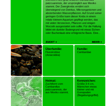
patzcuarensis, der ursprünglich aus Mexiko
stammt. Der Zwergkrebs ernährt sich
überwiegend von Detritus, Mikroorganismen und
absterbenden Wasserpflanzen. Auf Grund seiner
geringen Größe kann dieser Krebs in einem
relativ kleinem Aquarium gepflegt werden, das
mit vielen Verstecken, Pflanzen und einigen
Wurzeln ausgestattet sein sollte. Für die Haltung
bildet ein dunkler Bodengrund mit etwas Eichen-
oder Buchenlaub eine erfolgreiche Basis. Eine...
Überfamilie:
Familie:
Flusskrebse
Cambaridae
(Astacoidea)
Heimat:
Kennzeichen:
Zuchtform vom
Größe 3-4 cm,
Cambarellus
Männchen etwas
patzcuarensis, der
kleiner und mit
aus Mexiko stammt.
Gonopoden
(Begattungsgriffel).