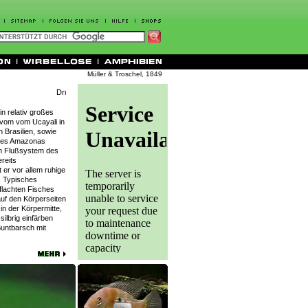
Müller & Troschel, 1849
in relativ großes
 vom vom Ucayali in
 Brasilien, sowie
 des Amazonas
im Flußsystem des
reits
 er vor allem ruhige
. Typisches
flachten Fisches
auf den Körperseiten
in der Körpermitte,
ilbrig einfärben
untbarsch mit