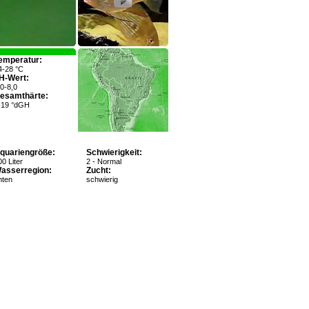
emperatur:
4-28 °C
H-Wert:
,0-8,0
esamthärte:
-19 °dGH
quariengröße:
Schwierigkeit:
0 Liter
2 - Normal
asserregion:
Zucht:
nten
schwierig