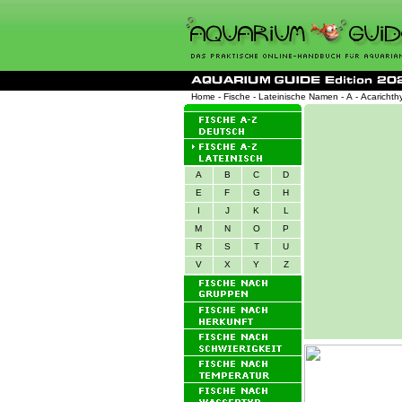
Home
-
Fische
-
Lateinische Namen
-
A
- Acarichthy
A
B
C
D
E
F
G
H
I
J
K
L
M
N
O
P
R
S
T
U
V
X
Y
Z