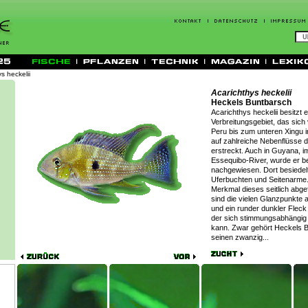
s heckelii
Acarichthys heckelii
Heckels Buntbarsch
Acarichthys heckelii besitzt e
Verbreitungsgebiet, das sich
Peru bis zum unteren Xingu in
auf zahlreiche Nebenflüsse
erstreckt. Auch in Guyana, 
Essequibo-River, wurde er be
nachgewiesen. Dort besiedelt
Uferbuchten und Seitenarme
Merkmal dieses seitlich abge
sind die vielen Glanzpunkte 
und ein runder dunkler Fleck 
der sich stimmungsabhängig s
kann. Zwar gehört Heckels B
seinen zwanzig...