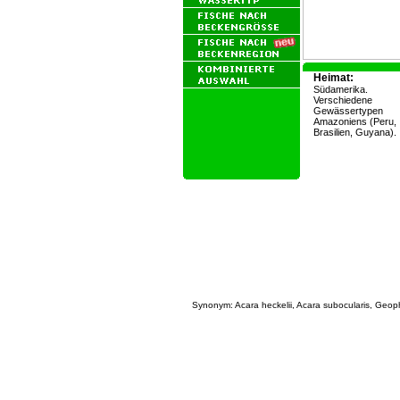
Heimat:
Südamerika.
Verschiedene
Gewässertypen
Amazoniens (Peru,
Brasilien, Guyana).
Synonym: Acara heckelii, Acara subocularis, Geop