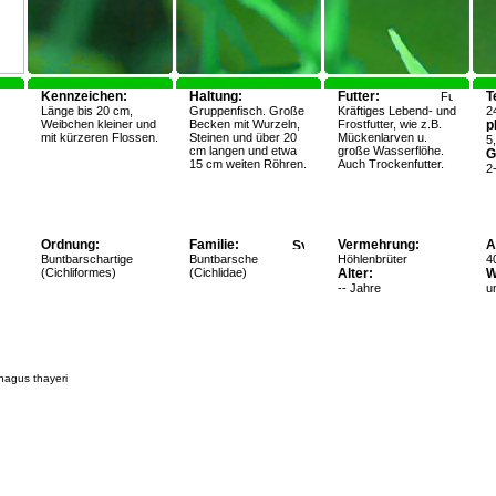
Kennzeichen:
Haltung:
Futter:
T
Länge bis 20 cm,
Gruppenfisch. Große
Kräftiges Lebend- und
2
Weibchen kleiner und
Becken mit Wurzeln,
Frostfutter, wie z.B.
p
mit kürzeren Flossen.
Steinen und über 20
Mückenlarven u.
5
cm langen und etwa
große Wasserflöhe.
G
15 cm weiten Röhren.
Auch Trockenfutter.
2
Ordnung:
Familie:
Vermehrung:
A
Buntbarschartige
Buntbarsche
Höhlenbrüter
40
(Cichliformes)
(Cichlidae)
Alter:
W
-- Jahre
u
hagus thayeri